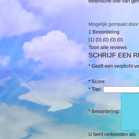
etherische olie van ge
Mogelijk gemaakt door
5.0
1 Beoordeling
star
(1)
(0)
(0)
(0)
(0)
rating
Toon alle reviews
SCHRIJF EEN 
*
Geeft een verplicht v
*
Score:
*
Titel:
*
Beoordeling:
U bent verbonden als