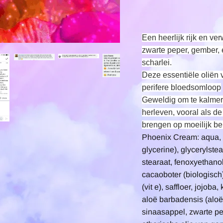
Een heerlijk rijk en v
zwarte peper, gember, 
scharlei.
Deze essentiële olië
perifere bloedsomloop
Geweldig om te kalme
herleven
, vooral als de
brengen op moeilijk be
Phoenix Cream: aqua, c
glycerine), glycerylste
stearaat, fenoxyethanol
cacaoboter (biologisch)
(vit e), saffloer, jojob
aloë barbadensis (aloë 
sinaasappel, zwarte pep