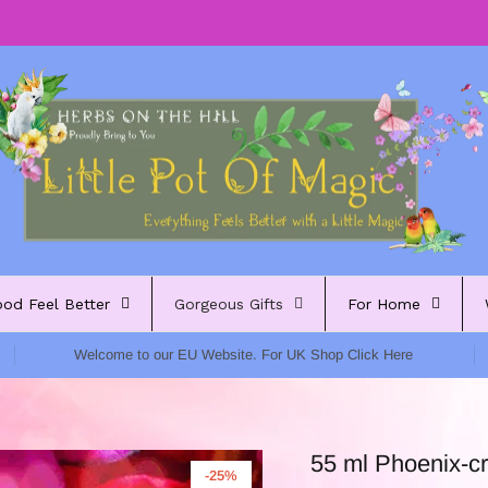
ood Feel Better
Gorgeous Gifts
For Home
Welcome to our EU Website. For UK Shop Click Here
55 ml Phoenix-c
-25%