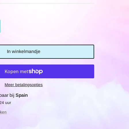
In winkelmandje
Meer betalingsopties
baar bij
Spain
 24 uur
jken