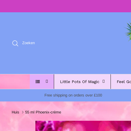
Meteen
naar
de
content
Zoeken
Little Pots Of Magic
Feel G
Free shipping on orders over £100
Huis
55 ml Phoenix-crème