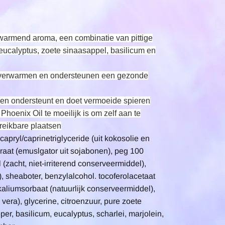
erwarmend aroma, een combinatie van pittige
eucalyptus, zoete sinaasappel, basilicum en
n verwarmen en ondersteunen een gezonde
ren
ondersteunt en doet vermoeide spieren
 Phoenix Oil te moeilijk is om zelf aan te
reikbare plaatsen
apryl/caprinetriglyceride (uit kokosolie en
araat (emuslgator uit sojabonen), peg 100
 (zacht, niet-irriterend conserveermiddel),
, sheaboter, benzylalcohol. tocoferolacetaat
a, kaliumsorbaat (natuurlijk conserveermiddel),
vera), glycerine, citroenzuur, pure zoete
er, basilicum, eucalyptus, scharlei, marjolein,