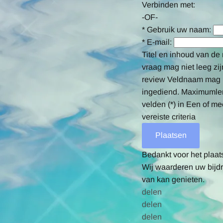
Verbinden met:
-OF-
*
Gebruik uw naam:
*
E-mail:
Titel en inhoud van de 
vraag mag niet leeg zij
review
Veldnaam mag n
ingediend.
Maximumlen
velden (*) in
Een of me
vereiste criteria
Bedankt voor het plaat
Wij waarderen uw bijdr
van kan genieten.
delen
delen
delen