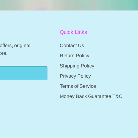
on
on
31
31
May
May
2022
2022
Quick Links
ffers, original
Contact Us
ore.
Return Policy
Shipping Policy
Privacy Policy
Terms of Service
Money Back Guarantee T&C