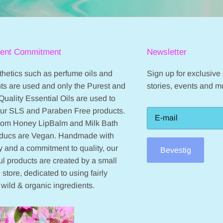
on
on
31
31
May
May
2022
2022
ient Commitment
Newsletter
hetics such as perfume oils and
Sign up for exclusive o
ts are used and only the Purest and
stories, events and m
Quality Essential Oils are used to
our SLS and Paraben Free products.
from Honey LipBalm and Milk Bath
oducs are Vegan. Handmade with
 and a commitment to quality, our
Bevestig
ul products are created by a small
 store, dedicated to using fairly
 wild & organic ingredients.