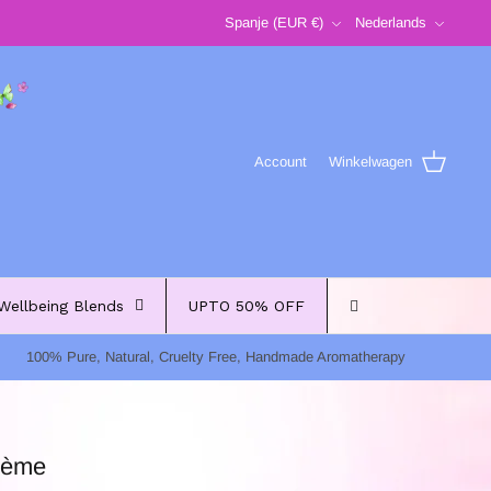
Valuta
Taal
Spanje (EUR €)
Nederlands
Account
Winkelwagen
Wellbeing Blends
UPTO 50% OFF
100% Pure, Natural, Cruelty Free, Handmade Aromatherapy
rème