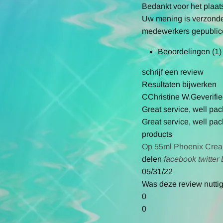
Bedankt voor het plaat
Uw mening is verzonden
medewerkers gepublice
Beoordelingen
(1)
schrijf een review
Resultaten bijwerken
C
Christine W.
Geverifi
Great service, well pac
Review
review
Great service, well pac
by
stating
products
Christine
Great
Op 55ml Phoenix Cre
W.
service,
'
facebo
delen
facebook
twitter
on
well
Share
Share
05/31/22
31
packed,
Review
Revie
Was deze review nutti
May
quick
by
by
0
2022
Christine
Christi
0
W.
W.