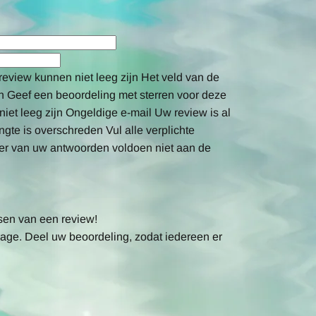
review kunnen niet leeg zijn
Het veld van de
n
Geef een beoordeling met sterren voor deze
iet leeg zijn
Ongeldige e-mail
Uw review is al
gte is overschreden
Vul alle verplichte
er van uw antwoorden voldoen niet aan de
sen van een review!
age. Deel uw beoordeling, zodat iedereen er