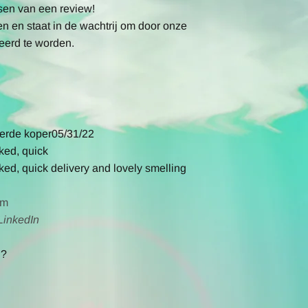
sen van een review!
 en staat in de wachtrij om door onze
erd te worden.
5.0
eerde koper
05/31/22
star
ked, quick
rating
ked, quick delivery and lovely smelling
am
ok
twitter
linkedin
LinkedIn
Share
Share
w
Review
Review
g?
by
by
ne
Christine
Christine
W.
W.