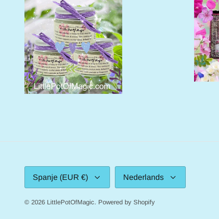
Valuta
Taal
Spanje (EUR €)
Nederlands
© 2026
LittlePotOfMagic
.
Powered by Shopify