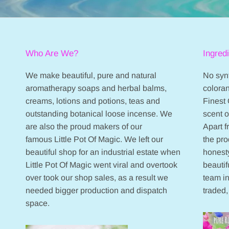
Who Are We?
Ingred
We make beautiful, pure and natural
No synt
aromatherapy soaps and herbal balms,
coloran
creams, lotions and potions, teas and
Finest 
outstanding botanical loose incense. We
scent 
are also the proud makers of our
Apart 
famous Little Pot Of Magic. We left our
the pr
beautiful shop for an industrial estate when
honesty
Little Pot Of Magic went viral and overtook
beautif
over took our shop sales, as a result we
team in
needed bigger production and dispatch
traded,
space.