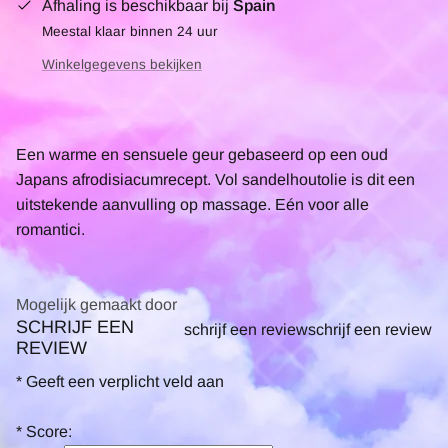
Afhaling is beschikbaar bij
Spain
Meestal klaar binnen 24 uur
Winkelgegevens bekijken
Een warme en sensuele geur gebaseerd op een oud
Japans afrodisiacumrecept. Vol sandelhoutolie is dit een
uitstekende aanvulling op massage. Eén voor alle
romantici.
Mogelijk gemaakt door
SCHRIJF EEN
0.0
schrijf een review
schrijf een review
REVIEW
star
rating
*
Geeft een verplicht veld aan
*
Score: