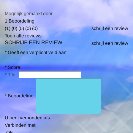
Mogelijk gemaakt door
5.0
1 Beoordeling
star
(1)
(0)
(0)
(0)
(0)
schrijf een review
rating
Toon alle reviews
SCHRIJF EEN REVIEW
schrijf een review
*
Geeft een verplicht veld aan
*
Score:
*
Titel:
*
Beoordeling:
U bent verbonden als
Verbinden met:
-OF-