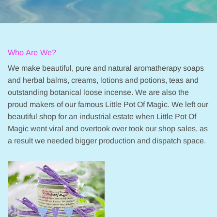
I.
I.
I.
I.
on
on
on
on
3
3
3
3
Aug
Aug
Aug
Aug
Who Are We?
2022
2022
2022
2022
We make beautiful, pure and natural aromatherapy soaps
and herbal balms, creams, lotions and potions, teas and
outstanding botanical loose incense. We are also the
proud makers of our famous Little Pot Of Magic. We left our
beautiful shop for an industrial estate when Little Pot Of
Magic went viral and overtook over took our shop sales, as
a result we needed bigger production and dispatch space.