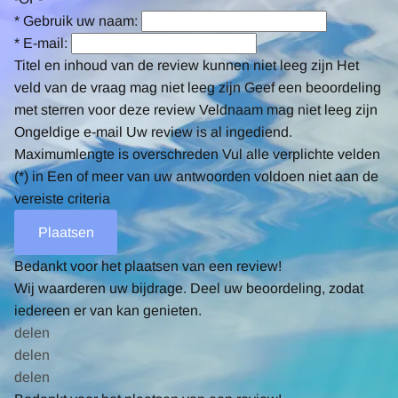
*
Gebruik uw naam:
*
E-mail:
Titel en inhoud van de review kunnen niet leeg zijn
Het
veld van de vraag mag niet leeg zijn
Geef een beoordeling
met sterren voor deze review
Veldnaam mag niet leeg zijn
Ongeldige e-mail
Uw review is al ingediend.
Maximumlengte is overschreden
Vul alle verplichte velden
(*) in
Een of meer van uw antwoorden voldoen niet aan de
vereiste criteria
Bedankt voor het plaatsen van een review!
Wij waarderen uw bijdrage. Deel uw beoordeling, zodat
iedereen er van kan genieten.
delen
delen
delen