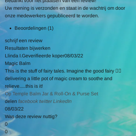
Bedankt voor het plaatsen van een review!
Uw mening is verzonden en staat in de wachtrij om door
onze medewerkers gepubliceerd te worden.
Beoordelingen
(1)
schrijf een review
Resultaten bijwerken
5.0
L
linda I.
Geverifieerde koper
08/03/22
star
Magic Balm
Review
review
rating
This is the stuff of fairy tales. Imagine the good fairy 🧚‍♂️
by
stating
delivering a little pot of magic cream to soothe and
linda
Magic
relieve.....this is it!
I.
Balm
Op Temple Balm Jar & Roll-On & Purse Set
on
'
facebook
twitter
linkedin
delen
facebook
twitter
LinkedIn
3
Share
Share
Share
Share
08/03/22
Aug
Review
Review
Review
Review
Was deze review nuttig?
2022
by
by
by
by
0
linda
linda
linda
linda
0