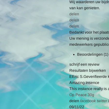
Wij waarderen uw bijdr
van kan genieten.
delen
delen
delen
Bedankt voor het plaat
Uw mening is verzonden
medewerkers gepublice
Beoordelingen
(1)
schrijf een review
Resultaten bijwerken
E
Eric S.
Geverifieerde 
Amazing Insence
Review
review
This instance really is
by
stating
Op Peace 30g
Eric
Amazing
'
facebo
delen
facebook
twitter
S.
Insence
Share
Share
09/11/22