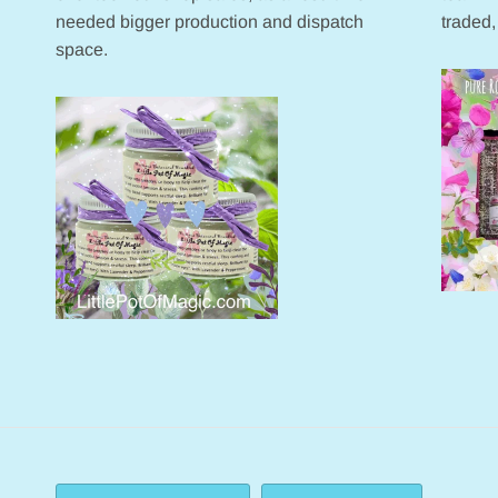
needed bigger production and dispatch
traded,
space.
Valuta
Taal