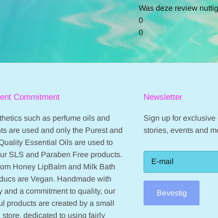
on
Review
Revie
Was deze review nutti
11
by
by
0
Sep
Eric
Eric
0
2022
S.
S.
on
on
11
11
Sep
Sep
2022
2022
ient Commitment
Newsletter
hetics such as perfume oils and
Sign up for exclusive o
ts are used and only the Purest and
stories, events and m
Quality Essential Oils are used to
our SLS and Paraben Free products.
from Honey LipBalm and Milk Bath
oducs are Vegan. Handmade with
 and a commitment to quality, our
Bevestig
ul products are created by a small
 store, dedicated to using fairly