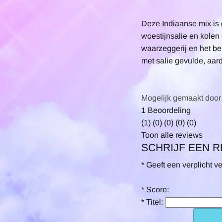
Deze Indiaanse mix is ​
woestijnsalie en kolen
waarzeggerij en het be
met salie gevulde, aar
Mogelijk gemaakt door
5.0
1 Beoordeling
star
(1)
(0)
(0)
(0)
(0)
rating
Toon alle reviews
SCHRIJF EEN 
*
Geeft een verplicht v
*
Score:
*
Titel: