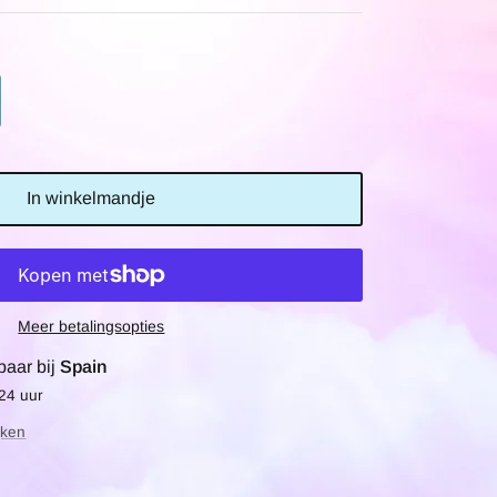
In winkelmandje
Meer betalingsopties
baar bij
Spain
 24 uur
jken