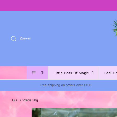
Meteen
naar
de
content
Zoeken
Little Pots Of Magic
Feel G
Free shipping on orders over £100
Huis
Vrede 30g