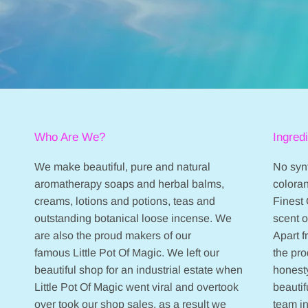
Who Are We?
Ingred
We make beautiful, pure and natural
No synt
aromatherapy soaps and herbal balms,
coloran
creams, lotions and potions, teas and
Finest 
outstanding botanical loose incense. We
scent 
are also the proud makers of our
Apart 
famous Little Pot Of Magic. We left our
the pr
beautiful shop for an industrial estate when
honesty
Little Pot Of Magic went viral and overtook
beautif
over took our shop sales, as a result we
team in