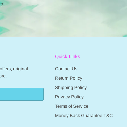
w
Review
Review
g?
by
by
Eric
Eric
S.
S.
on
on
11
11
Sep
Sep
2022
2022
Quick Links
ffers, original
Contact Us
ore.
Return Policy
Shipping Policy
Privacy Policy
Terms of Service
Money Back Guarantee T&C