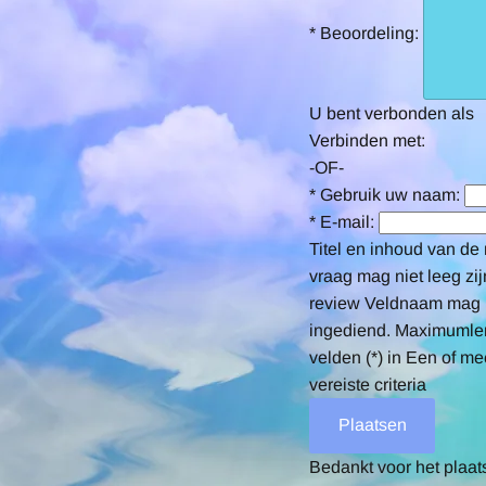
*
Beoordeling:
U bent verbonden als
Verbinden met:
-OF-
*
Gebruik uw naam:
*
E-mail:
Titel en inhoud van de 
vraag mag niet leeg zij
review
Veldnaam mag n
ingediend.
Maximumlen
velden (*) in
Een of me
vereiste criteria
Bedankt voor het plaat