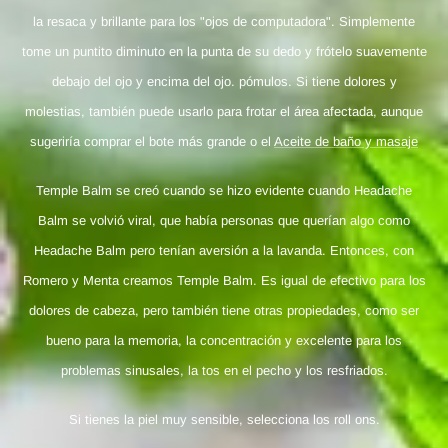
la resaca y brillante para los "ojos de computadora". Simplemente
tome un puntito diminuto en la punta de su dedo y frótelo suavemente
debajo del ojo y encima del ojo. pómulos. Si tiene dolores y
molestias, también puede usarlo para frotar el área afectada, aunque
sugeriría comprar el bote más grande o el
Aceite de baño y masaje
Temple Balm se creó cuando se hizo evidente cuando Headache
Balm se volvió viral, que había personas que querían algo como
Headache Balm pero tenían aversión a la lavanda. Entonces, con
Romero y Menta creamos Temple Balm. Es igual de efectivo para los
dolores de cabeza, pero también tiene otras propiedades, como ser
bueno para la memoria, la concentración y excelente para los
problemas sinusales, la tos en el pecho y los resfriados.
Si tienes la piel muy sensible, selecciona los roll ons.