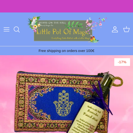
Ir
al
contenido
Free shipping on orders over 100€
-17%