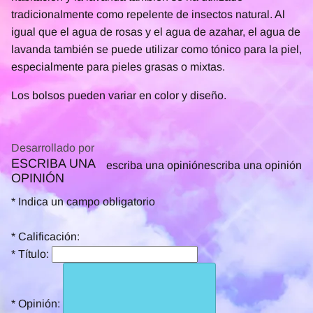
tradicionalmente como repelente de insectos natural. Al
igual que el agua de rosas y el agua de azahar, el agua de
lavanda también se puede utilizar como tónico para la piel,
especialmente para pieles grasas o mixtas.
Los bolsos pueden variar en color y diseño.
Desarrollado por
ESCRIBA UNA
0.0
escriba una opinión
escriba una opinión
OPINIÓN
star
rating
*
Indica un campo obligatorio
*
Calificación:
*
Título:
*
Opinión: