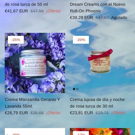
de rosa turca de 55 ml
Dream Creams con el Nuevo
€41,67 EUR
€47,56
¡Oferta!
Roll-On Phoenix
€39,29 EUR
€47,62
Agotado
-25%
-20%
Crema Manzanilla Geranio Y
Crema lujosa de día y noche
Lavanda 55ml
de rosa turca de 30 ml
€26,79 EUR
€35,66
¡Oferta!
€23,81 EUR
€29,71
¡Oferta!