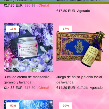
Balm y Dreamtime
lavanda silvestre y salvia 150
€17,86 EUR
€26,19
¡Oferta!
ml
€17,80 EUR
Agotado
-16%
-17%
30ml de crema de manzanilla,
Juego de bolso y niebla facial
geranio y lavanda
de lavanda
€14,88 EUR
€17,80
¡Oferta!
€14,29 EUR
€17,26
Agotado
-50%
-20%