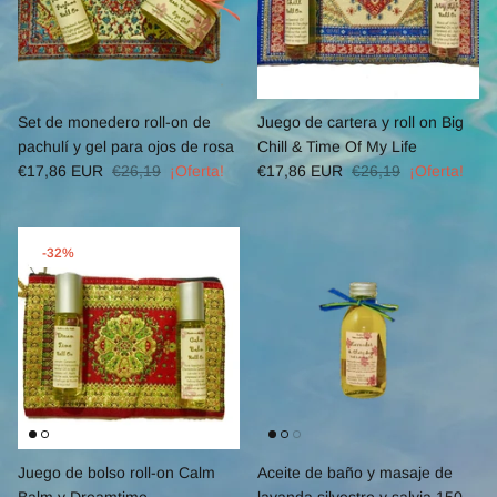
Set de monedero roll-on de
Juego de cartera y roll on Big
pachulí y gel para ojos de rosa
Chill & Time Of My Life
€17,86 EUR
€26,19
¡Oferta!
€17,86 EUR
€26,19
¡Oferta!
-32%
Juego de bolso roll-on Calm
Aceite de baño y masaje de