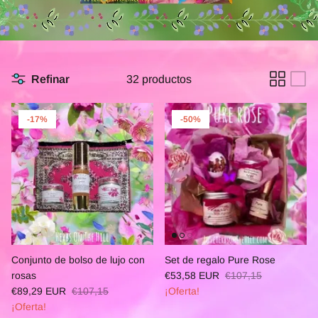
Refinar
32 productos
-17%
-50%
Conjunto de bolso de lujo con
Set de regalo Pure Rose
rosas
€53,58 EUR
€107,15
€89,29 EUR
€107,15
¡Oferta!
¡Oferta!