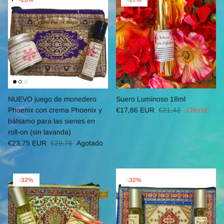
-20%
-17%
NUEVO juego de monedero
Suero Luminoso 18ml
Phoenix con crema Phoenix y
€17,86 EUR
€21,43
¡Oferta!
bálsamo para las sienes en
roll-on (sin lavanda)
€23,75 EUR
€29,76
Agotado
-32%
-32%