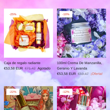
-25%
-10%
Caja de regalo radiante
100ml Crema De Manzanilla,
€53,58 EUR
€71,42
Agotado
Geranio Y Lavanda
€53,58 EUR
€59,47
¡Oferta!
-22%
-12%