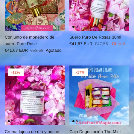
Conjunto de monedero de
Suero Puro De Rosas 30ml
suero Pure Rose
€41,67 EUR
€47,56
¡Oferta!
€41,67 EUR
€53,58
Agotado
-12%
-17%
Crema lujosa de día y noche
Caja Degustación The Mini