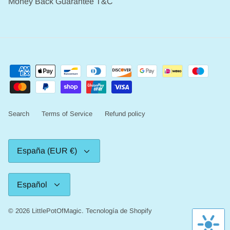
Money Back Guarantee T&C
Search
Terms of Service
Refund policy
Moneda
España (EUR €)
Idioma
Español
© 2026
LittlePotOfMagic
.
Tecnología de Shopify