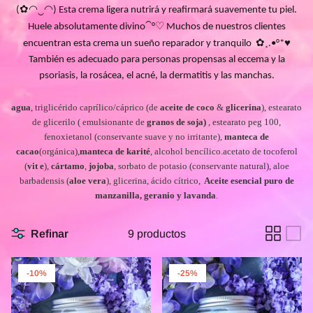
✿
◠
‿
◠
(
) Esta crema ligera nutrirá y reafirmará suavemente tu piel.
⁀
♡
Huele absolutamente divino
°
Muchos de nuestros clientes
✿
♥
encuentran esta crema un sueño reparador y tranquilo
¸.•°*
También es adecuado para personas propensas al eccema y la
psoriasis, la rosácea, el acné, la dermatitis y las manchas.
agua
, triglicérido caprílico/cáprico (de
aceite de coco
&
glicerina
), estearato
de glicerilo ( emulsionante de
granos de soja)
, estearato peg 100,
fenoxietanol (conservante suave y no irritante),
manteca de
cacao
(orgánica),
manteca de karité
, alcohol bencílico.acetato de tocoferol
(
vit e
),
cártamo
,
jojoba
, sorbato de potasio (conservante natural), aloe
barbadensis (
aloe vera
), glicerina, ácido cítrico,
Aceite esencial puro de
manzanilla, geranio y lavanda
.
Refinar
9 productos
-10%
-25%