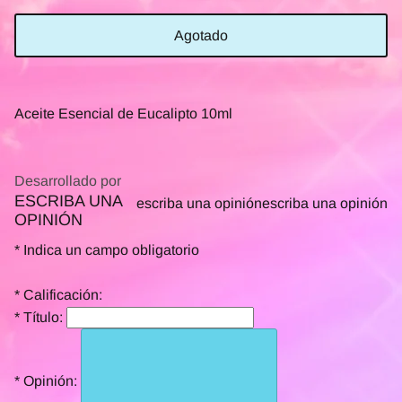
Agotado
Aceite Esencial de Eucalipto 10ml
Desarrollado por
ESCRIBA UNA
0.0
escriba una opinión
escriba una opinión
OPINIÓN
star
rating
*
Indica un campo obligatorio
*
Calificación:
*
Título:
*
Opinión: