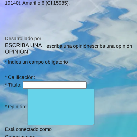
19140), Amarillo 6 (CI 15985).
Desarrollado por
ESCRIBA UNA
0.0
escriba una opinión
escriba una opinión
OPINIÓN
star
rating
*
Indica un campo obligatorio
*
Calificación:
*
Título:
*
Opinión:
Está conectado como
Conectar con: