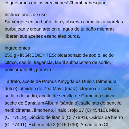
etiquetarnos en tus creaciones! #bombbabesquad
Instrucciones de uso
Sumérgete en un baño tibio y observa cómo las acuarelas
burbujean y crean arte en el agua de tu baño mientras
liberan sus aceites esenciales puros.
Ingredientes
250 g - INGREDIENTES: bicarbonato de sodio, ácido
cítrico, caolín, fragancia, lauril sulfoacetato de sodio,
polisorbato 80, potasio
Tartrato, aceite de Prunus Amygdalus Dulcis (almendra
dulce), almidón de Zea Mays (maíz), cloruro de sodio,
sulfato de sodio, aceite de semilla de Camelina sativa,
aceite de Santalum Album (sándalo), salicilato de bencilo,
hexil cinamal, limoneno, linalol, rojo 27 (CI 45410), Mica
(CI 77019), Dióxido de titanio (CI 77891), Óxidos de hierro
(CI 77491), Ext. Violeta 2 (CI 60730), Amarillo 5 (CI