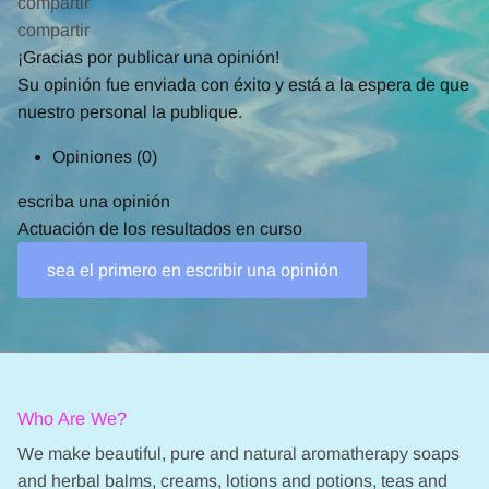
compartir
compartir
¡Gracias por publicar una opinión!
Su opinión fue enviada con éxito y está a la espera de que
nuestro personal la publique.
Opiniones
(0)
escriba una opinión
Actuación de los resultados en curso
sea el primero en escribir una opinión
Who Are We?
We make beautiful, pure and natural aromatherapy soaps
and herbal balms, creams, lotions and potions, teas and